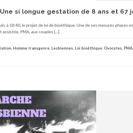
ne si longue gestation de 8 ans et 67 j
in, à 18:40, le projet de loi de bioéthique. Une de ses mesures phares e
t assistée, PMA, aux couples […]
liation
,
Homme transgenre
,
Lesbiennes
,
Loi bioéthique
,
Ovocytes
,
PMA