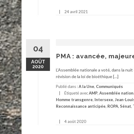
24 avril 2021
04
PMA : avancée, majeure
AOÛT
2020
L’Assemblée nationale a voté, dans la nuit
révision de la loi de bioéthique […]
Publié dans :
A la Une
,
Communiqués
Étiqueté avec
AMP
,
Assemblée nation
Homme transgenre
,
Intersexe
,
Jean-Loui
Reconnaissance anticipée
,
ROPA
,
Sénat
,
4 août 2020