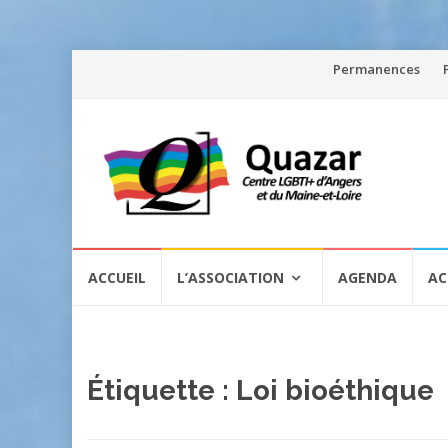
Aller
Permanences
au
contenu
Aller
ACCUEIL
L’ASSOCIATION
AGENDA
AC
au
contenu
Étiquette :
Loi bioéthique