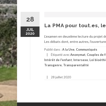
28
La PMA pour tout.es, l
JUIL
2020
L’examen en deuxième lecture du projet de r
Les débats dont, entre autres, l’ouverture
Publié dans :
A la Une
,
Communiqués
Étiqueté avec
Anonymat
,
Couples de 
Intérêt de l'enfant
,
Intersexe
,
Loi bioéth
Transgenre
,
Transparentalité
28 juillet 2020