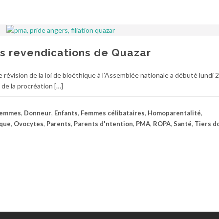
es revendications de Quazar
évision de la loi de bioéthique à l’Assemblée nationale a débuté lundi 27 
 de la procréation […]
femmes
,
Donneur
,
Enfants
,
Femmes célibataires
,
Homoparentalité
,
ique
,
Ovocytes
,
Parents
,
Parents d'ntention
,
PMA
,
ROPA
,
Santé
,
Tiers d