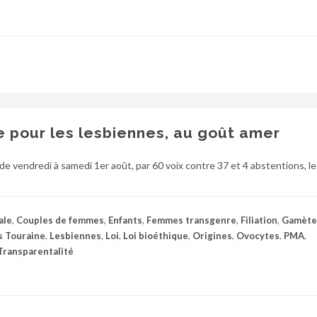
 pour les lesbiennes, au goût amer
 de vendredi à samedi 1er août, par 60 voix contre 37 et 4 abstentions, le
ale
,
Couples de femmes
,
Enfants
,
Femmes transgenre
,
Filiation
,
Gamète
s Touraine
,
Lesbiennes
,
Loi
,
Loi bioéthique
,
Origines
,
Ovocytes
,
PMA
,
Transparentalité