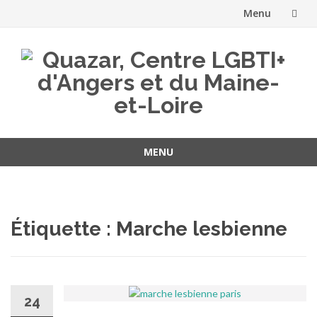
Menu
Aller
au
contenu
MENU
Aller
au
contenu
Étiquette :
Marche lesbienne
24