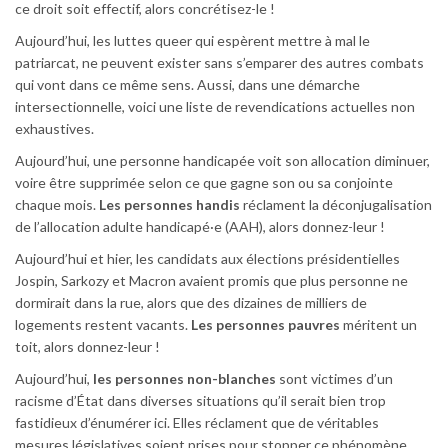
ce droit soit effectif, alors concrétisez-le !
Aujourd’hui, les luttes queer qui espèrent mettre à mal le
patriarcat, ne peuvent exister sans s’emparer des autres combats
qui vont dans ce même sens. Aussi, dans une démarche
intersectionnelle, voici une liste de revendications actuelles non
exhaustives.
Aujourd’hui, une personne handicapée voit son allocation diminuer,
voire être supprimée selon ce que gagne son ou sa conjointe
chaque mois.
Les personnes handis
réclament la déconjugalisation
de l’allocation adulte handicapé·e (AAH), alors donnez-leur !
Aujourd’hui et hier, les candidats aux élections présidentielles
Jospin, Sarkozy et Macron avaient promis que plus personne ne
dormirait dans la rue, alors que des dizaines de milliers de
logements restent vacants.
Les personnes pauvres
méritent un
toit, alors donnez-leur !
Aujourd’hui,
les personnes non-blanches
sont victimes d’un
racisme d’État dans diverses situations qu’il serait bien trop
fastidieux d’énumérer ici. Elles réclament que de véritables
mesures législatives soient prises pour stopper ce phénomène,