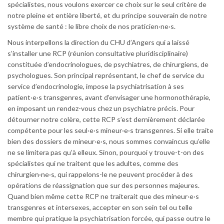
spécialistes, nous voulons exercer ce choix sur le seul critère de
notre pleine et entière liberté, et du principe souverain de notre
système de santé : le libre choix de nos praticien·ne·s.
Nous interpellons la direction du CHU d’Angers qui a laissé
s’installer une RCP (réunion consultative pluridisciplinaire)
constituée d’endocrinologues, de psychiatres, de chirurgiens, de
psychologues. Son principal représentant, le chef de service du
service d’endocrinologie, impose la psychiatrisation à ses
patient·e·s transgenres, avant d’envisager une hormonothérapie,
en imposant un rendez-vous chez un psychiatre précis. Pour
détourner notre colère, cette RCP s’est dernièrement déclarée
compétente pour les seul·e·s mineur·e·s transgenres. Si elle traite
bien des dossiers de mineur·e·s, nous sommes convaincus qu’elle
ne se limitera pas qu’à elleux. Sinon, pourquoi y trouve-t-on des
spécialistes qui ne traitent que les adultes, comme des
chirurgien·ne·s, qui rappelons-le ne peuvent procéder à des
opérations de réassignation que sur des personnes majeures.
Quand bien même cette RCP ne traiterait que des mineur·e·s
transgenres et intersexes, accepter en son sein tel ou telle
membre qui pratique la psychiatrisation forcée, qui passe outre le