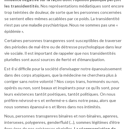
les transidentités
. Nos représentations médiatiques sont encore
trop teintées de douleur, de sorte que les personnes concernées
se sentent elles-mêmes accablées par ce poids. La transidentité
n’est pas une maladie psychiatrique. Nous ne sommes pas une «
épidémie ».
Certaines personnes transgenres sont susceptibles de traverser
des périodes de mal-être ou de détresse psychologique dans leur
vie sociale. Il est important de rappeler que nos transidentités
plurielles sont aussi sources de fierté et d’émancipation.
Est-il si difficile pour la société d’envisager notre épanouissement
dans des corps atypiques, que la médecine ne cherchera plus à
corriger sans notre volonté ? Nos corps trans, hormonés ou non,
opérés ou non, sont beaux et inspirants pour ce qu’ils sont, pour
leurs existences tantôt poétiques, tantôt politiques. On nous
préfère névrosé·e·s et enfermé·e·s dans notre peau, alors que
nous sommes épanoui·e·s et libres dans nos intimités.
Nous, personnes transgenres binaires et non-binaires, agenres,
intersexes, polygenres, genderfluid (…), sommes légitimes d’être
fiers·ères de nos existences plurielles.
La réappropriation de