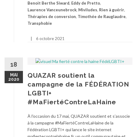
Benoit Berthe Siward
,
Eddy de Pretto
,
Laurence Vanceunebrock
,
Miviludes
,
Rien à guérir
,
Thérapies de conversion
,
Timothée de Rauglaudre
,
Transphobie
6 octobre 2021
18
QUAZAR soutient la
MAI
2020
campagne de la FÉDÉRATION
LGBTI+
#MaFiertéContreLaHaine
À l’occasion du 17 mai, QUAZAR soutient et s’associe
à la campagne #MaFiertéContreLaHaine de la
Fédération LGBTI+ qui lance le site internet
mafiertecontrelahaine.fr, un outil communautaire et