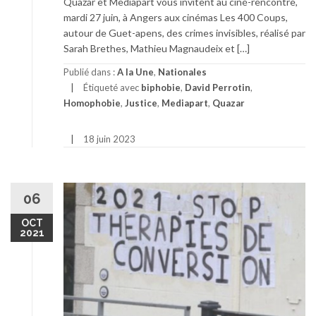
Quazar et Mediapart vous invitent au ciné-rencontre,
mardi 27 juin, à Angers aux cinémas Les 400 Coups,
autour de Guet-apens, des crimes invisibles, réalisé par
Sarah Brethes, Mathieu Magnaudeix et […]
Publié dans :
A la Une
,
Nationales
Étiqueté avec
biphobie
,
David Perrotin
,
Homophobie
,
Justice
,
Mediapart
,
Quazar
18 juin 2023
06
OCT
2021