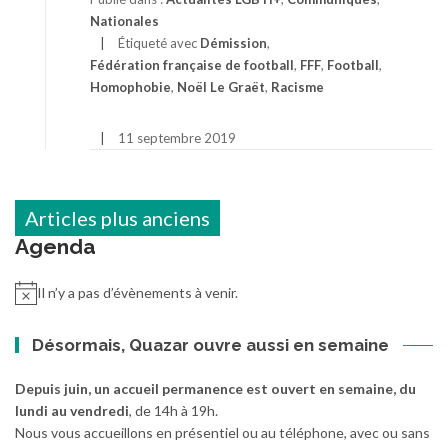
Nationales
Étiqueté avec
Démission
,
Fédération française de football
,
FFF
,
Football
,
Homophobie
,
Noël Le Graët
,
Racisme
11 septembre 2019
Navigation
Articles plus anciens
des
Agenda
articles
Il n’y a pas d’évènements à venir.
Désormais, Quazar ouvre aussi en semaine
Depuis juin, un accueil permanence est ouvert en semaine, du
lundi au vendredi
, de 14h à 19h.
Nous vous accueillons en présentiel ou au téléphone, avec ou sans