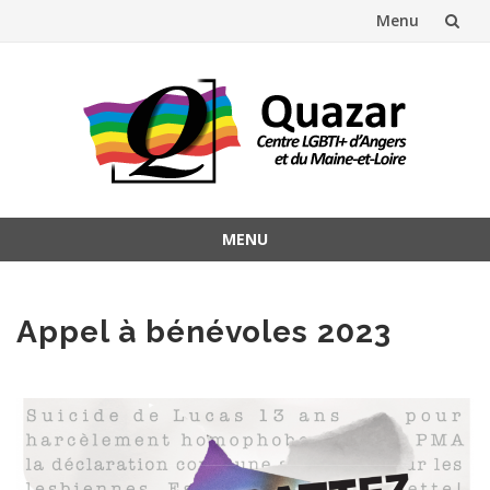
Menu
Aller
au
contenu
MENU
Aller
au
contenu
Appel à bénévoles 2023