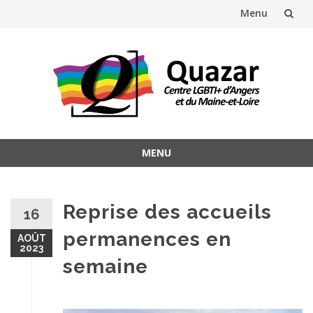
Menu
Aller
au
contenu
MENU
Aller
au
contenu
Reprise des accueils
16
permanences en
AOÛT
2023
semaine