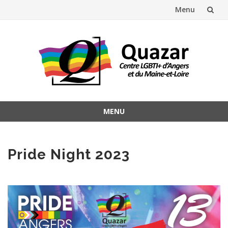
Menu
Aller
au
contenu
MENU
Aller
au
contenu
Pride Night 2023