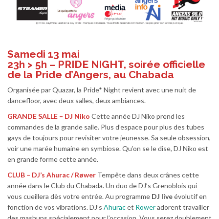
Samedi 13 mai
23h > 5h – PRIDE NIGHT, soirée officielle
de la Pride d’Angers, au Chabada
Organisée par Quazar, la Pride* Night revient avec une nuit de
dancefloor, avec deux salles, deux ambiances.
GRANDE SALLE – DJ Niko
Cette année DJ Niko prend les
commandes de la grande salle. Plus d’espace pour plus des tubes
gays de toujours pour revisiter votre jeunesse. Sa seule obsession,
voir une marée humaine en symbiose. Qu’on se le dise, DJ Niko est
en grande forme cette année.
CLUB – DJ’s Ahurac / Røwer
Tempête dans deux crânes cette
année dans le Club du Chabada. Un duo de DJ’s Grenoblois qui
vous cueillera dès votre entrée. Au programme
DJ live
évolutif en
fonction de vos vibrations. DJ’s
Ahurac
et
Rower
adorent travailler
des mashups spécialement pour l’occasion. Vous serez doublement