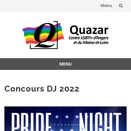
Menu
Aller
au
contenu
MENU
Aller
au
contenu
Concours DJ 2022