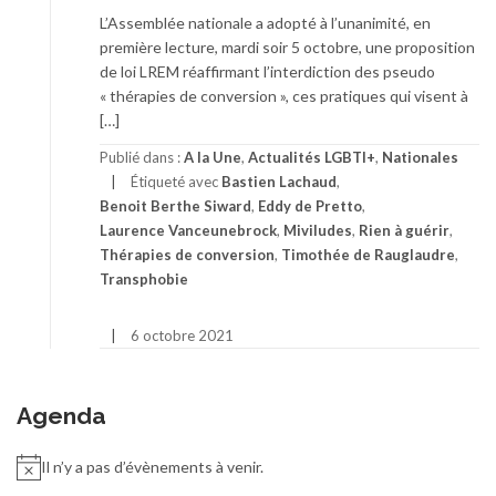
L’Assemblée nationale a adopté à l’unanimité, en
première lecture, mardi soir 5 octobre, une proposition
de loi LREM réaffirmant l’interdiction des pseudo
« thérapies de conversion », ces pratiques qui visent à
[…]
Publié dans :
A la Une
,
Actualités LGBTI+
,
Nationales
Étiqueté avec
Bastien Lachaud
,
Benoit Berthe Siward
,
Eddy de Pretto
,
Laurence Vanceunebrock
,
Miviludes
,
Rien à guérir
,
Thérapies de conversion
,
Timothée de Rauglaudre
,
Transphobie
6 octobre 2021
Agenda
Il n’y a pas d’évènements à venir.