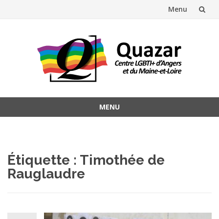
Menu
Aller
au
contenu
MENU
Aller
au
contenu
Étiquette :
Timothée de
Rauglaudre