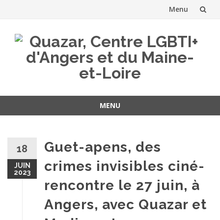
Menu
Aller
au
contenu
MENU
Aller
au
contenu
Guet-apens, des
18
crimes invisibles ciné-
JUIN
2023
rencontre le 27 juin, à
Angers, avec Quazar et