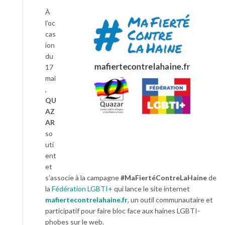
À
l’oc
cas
ion
du
17
mai
,
QU
AZ
AR
so
uti
ent
et
s’associe à la campagne
#MaFiertéContreLaHaine
de
la
Fédération LGBTI+
qui lance le site internet
mafiertecontrelahaine.fr
, un outil communautaire et
participatif pour faire bloc face aux haines LGBTI-
phobes sur le web.