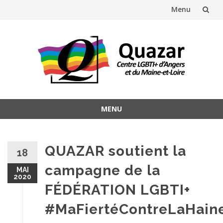
Menu
Aller
au
contenu
MENU
Aller
au
contenu
QUAZAR soutient la
18
campagne de la
MAI
2020
FÉDÉRATION LGBTI+
#MaFiertéContreLaHain