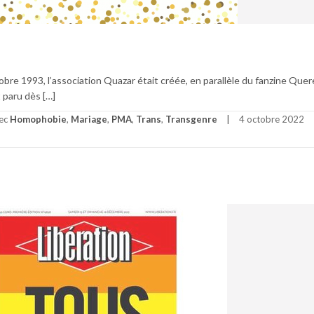
re 1993, l’association Quazar était créée, en parallèle du fanzine Quere
 paru dès […]
vec
Homophobie
,
Mariage
,
PMA
,
Trans
,
Transgenre
4 octobre 2022