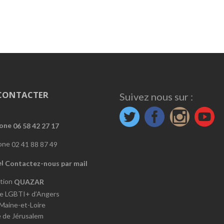
CONTACTER
Suivez nous sur :
06 58 42 27 17
02 41 88 87 49
Contactez-nous par mail
QUAZAR
e LGBTI+ d’Angers
 Maine-et-Loire
e de Jérusalem