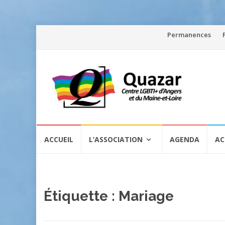
Aller
Permanences
au
contenu
Aller
ACCUEIL
L’ASSOCIATION
AGENDA
AC
au
contenu
Étiquette :
Mariage