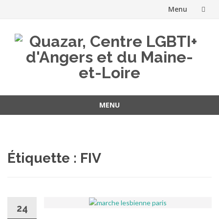
Menu
Aller
au
contenu
MENU
Aller
au
contenu
Étiquette :
FIV
24