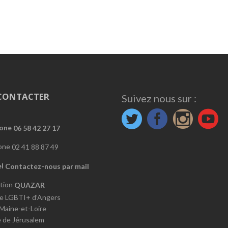
CONTACTER
Suivez nous sur :
06 58 42 27 17
02 41 88 87 49
Contactez-nous par mail
QUAZAR
e LGBTI+ d’Angers
 Maine-et-Loire
e de Jérusalem