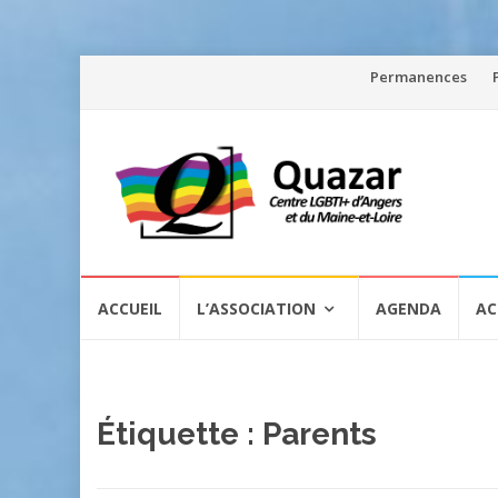
Aller
Permanences
au
contenu
Aller
ACCUEIL
L’ASSOCIATION
AGENDA
AC
au
contenu
Étiquette :
Parents