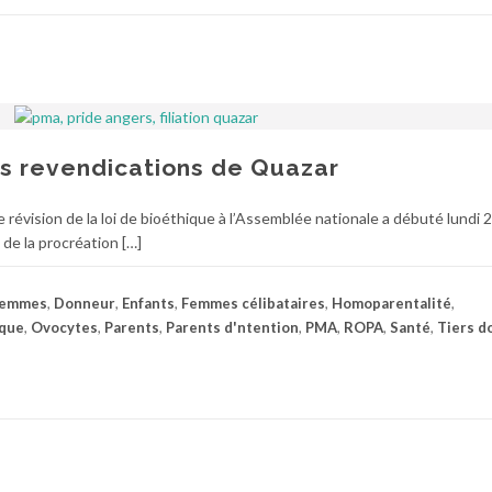
es revendications de Quazar
évision de la loi de bioéthique à l’Assemblée nationale a débuté lundi 27 
 de la procréation […]
femmes
,
Donneur
,
Enfants
,
Femmes célibataires
,
Homoparentalité
,
ique
,
Ovocytes
,
Parents
,
Parents d'ntention
,
PMA
,
ROPA
,
Santé
,
Tiers d