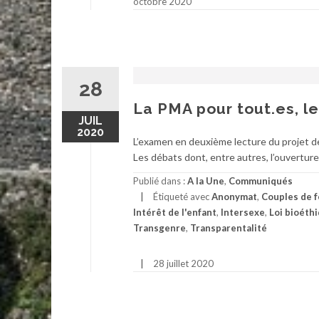
octobre 2020
28
La PMA pour tout.es, l
JUIL
2020
L’examen en deuxième lecture du projet de r
Les débats dont, entre autres, l’ouverture
Publié dans :
A la Une
,
Communiqués
Étiqueté avec
Anonymat
,
Couples de 
Intérêt de l'enfant
,
Intersexe
,
Loi bioéth
Transgenre
,
Transparentalité
28 juillet 2020