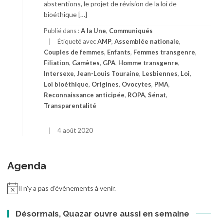
abstentions, le projet de révision de la loi de
bioéthique […]
Publié dans :
A la Une
,
Communiqués
Étiqueté avec
AMP
,
Assemblée nationale
,
Couples de femmes
,
Enfants
,
Femmes transgenre
,
Filiation
,
Gamètes
,
GPA
,
Homme transgenre
,
Intersexe
,
Jean-Louis Touraine
,
Lesbiennes
,
Loi
,
Loi bioéthique
,
Origines
,
Ovocytes
,
PMA
,
Reconnaissance anticipée
,
ROPA
,
Sénat
,
Transparentalité
4 août 2020
Agenda
Il n’y a pas d’évènements à venir.
Désormais, Quazar ouvre aussi en semaine