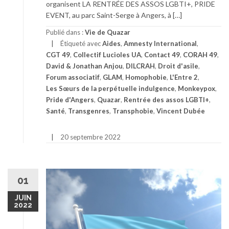
organisent LA RENTRÉE DES ASSOS LGBTI+, PRIDE
EVENT, au parc Saint-Serge à Angers, à […]
Publié dans :
Vie de Quazar
Étiqueté avec
Aides
,
Amnesty International
,
CGT 49
,
Collectif Lucioles UA
,
Contact 49
,
CORAH 49
,
David & Jonathan Anjou
,
DILCRAH
,
Droit d'asile
,
Forum associatif
,
GLAM
,
Homophobie
,
L'Entre 2
,
Les Sœurs de la perpétuelle indulgence
,
Monkeypox
,
Pride d'Angers
,
Quazar
,
Rentrée des assos LGBTI+
,
Santé
,
Transgenres
,
Transphobie
,
Vincent Dubée
20 septembre 2022
01
JUIN
2022