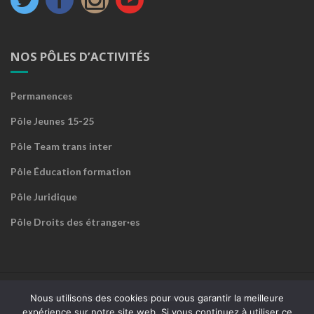
NOS PÔLES D’ACTIVITÉS
Permanences
Pôle Jeunes 15-25
Pôle Team trans inter
Pôle Éducation formation
Pôle Juridique
Pôle Droits des étranger·es
Accueil
Devenir sympathisant·e ou faire un don
Nous utilisons des cookies pour vous garantir la meilleure
expérience sur notre site web. Si vous continuez à utiliser ce