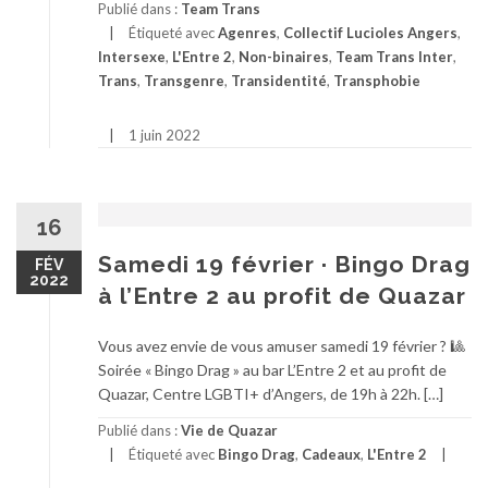
Publié dans :
Team Trans
Étiqueté avec
Agenres
,
Collectif Lucioles Angers
,
Intersexe
,
L'Entre 2
,
Non-binaires
,
Team Trans Inter
,
Trans
,
Transgenre
,
Transidentité
,
Transphobie
1 juin 2022
16
Samedi 19 février · Bingo Drag
FÉV
2022
à l’Entre 2 au profit de Quazar
Vous avez envie de vous amuser samedi 19 février ? 🎱
Soirée « Bingo Drag » au bar L’Entre 2 et au profit de
Quazar, Centre LGBTI+ d’Angers, de 19h à 22h. […]
Publié dans :
Vie de Quazar
Étiqueté avec
Bingo Drag
,
Cadeaux
,
L'Entre 2