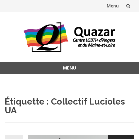
Menu
Aller
au
contenu
MENU
Aller
au
contenu
Étiquette :
Collectif Lucioles
UA