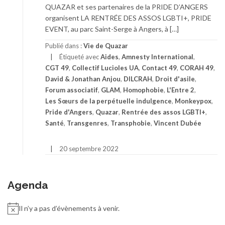
QUAZAR et ses partenaires de la PRIDE D’ANGERS
organisent LA RENTRÉE DES ASSOS LGBTI+, PRIDE
EVENT, au parc Saint-Serge à Angers, à […]
Publié dans :
Vie de Quazar
Étiqueté avec
Aides
,
Amnesty International
,
CGT 49
,
Collectif Lucioles UA
,
Contact 49
,
CORAH 49
,
David & Jonathan Anjou
,
DILCRAH
,
Droit d'asile
,
Forum associatif
,
GLAM
,
Homophobie
,
L'Entre 2
,
Les Sœurs de la perpétuelle indulgence
,
Monkeypox
,
Pride d'Angers
,
Quazar
,
Rentrée des assos LGBTI+
,
Santé
,
Transgenres
,
Transphobie
,
Vincent Dubée
20 septembre 2022
Agenda
Il n’y a pas d’évènements à venir.