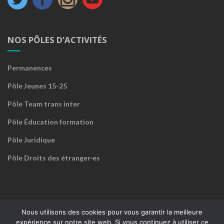
NOS PÔLES D’ACTIVITÉS
Permanences
Pôle Jeunes 15-25
Pôle Team trans inter
Pôle Éducation formation
Pôle Juridique
Pôle Droits des étranger·es
Accueil
Devenir sympathisant·e ou faire un don
Nous utilisons des cookies pour vous garantir la meilleure
expérience sur notre site web. Si vous continuez à utiliser ce