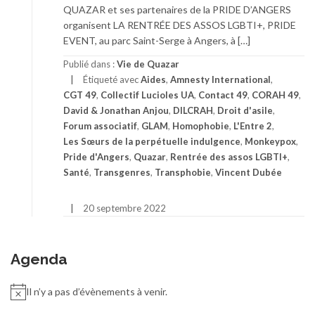
QUAZAR et ses partenaires de la PRIDE D’ANGERS
organisent LA RENTRÉE DES ASSOS LGBTI+, PRIDE
EVENT, au parc Saint-Serge à Angers, à […]
Publié dans :
Vie de Quazar
Étiqueté avec
Aides
,
Amnesty International
,
CGT 49
,
Collectif Lucioles UA
,
Contact 49
,
CORAH 49
,
David & Jonathan Anjou
,
DILCRAH
,
Droit d'asile
,
Forum associatif
,
GLAM
,
Homophobie
,
L'Entre 2
,
Les Sœurs de la perpétuelle indulgence
,
Monkeypox
,
Pride d'Angers
,
Quazar
,
Rentrée des assos LGBTI+
,
Santé
,
Transgenres
,
Transphobie
,
Vincent Dubée
20 septembre 2022
Agenda
Il n’y a pas d’évènements à venir.