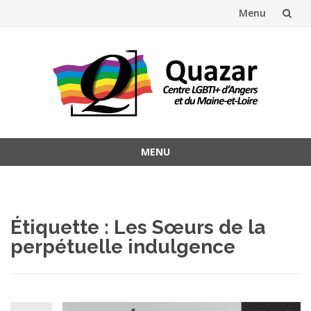
Menu
Aller
au
contenu
MENU
Aller
au
contenu
Étiquette :
Les Sœurs de la
perpétuelle indulgence