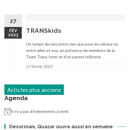
27
TRANSkids
FÉV
2023
Un temps de rencontre rien que pour les mineur·es
entre elles et eux, en présence de membres de la
Team Trans Inter et d’un parent référent.
27 février 2023
Navigation
Articles plus anciens
des
Agenda
articles
Il n’y a pas d’évènements à venir.
Désormais, Quazar ouvre aussi en semaine