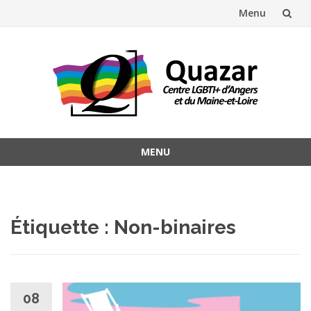
Menu
Aller
au
contenu
MENU
Aller
au
contenu
Étiquette :
Non-binaires
08