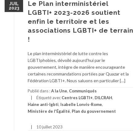
Le Plan interministériel
JUIL
2023
LGBTI+ 2023-2026 soutient
enfin le territoire et les
associations LGBTI+ de terrain
!
Le plan interministériel de lutte contre les
LGBTIphobies, dévoilé aujourd’hui par le
gouvernement, intègre de manière encourageante
certaines recommandations portées par Quazar et la
Fédération LGBTI+. Nous saluons en particulier […]
Publié dans :
A la Une
,
Communiqués
Étiqueté avec
Centres LGBTI+
,
DILCRAH
,
Haine anti-lgbti
,
Isabelle Lonvis-Rome
,
Ministère de l'Égalité
,
Plan du gouvernement
10 juillet 2023