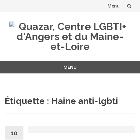
Menu
Aller
au
contenu
MENU
Aller
au
contenu
Étiquette :
Haine anti-lgbti
10