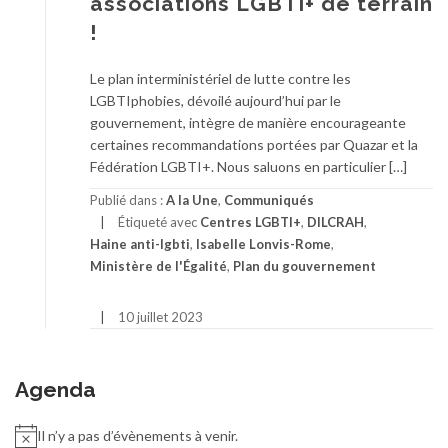
associations LGBTI+ de terrain
!
Le plan interministériel de lutte contre les
LGBTIphobies, dévoilé aujourd’hui par le
gouvernement, intègre de manière encourageante
certaines recommandations portées par Quazar et la
Fédération LGBTI+. Nous saluons en particulier […]
Publié dans :
A la Une
,
Communiqués
Étiqueté avec
Centres LGBTI+
,
DILCRAH
,
Haine anti-lgbti
,
Isabelle Lonvis-Rome
,
Ministère de l'Égalité
,
Plan du gouvernement
10 juillet 2023
Agenda
Il n’y a pas d’évènements à venir.