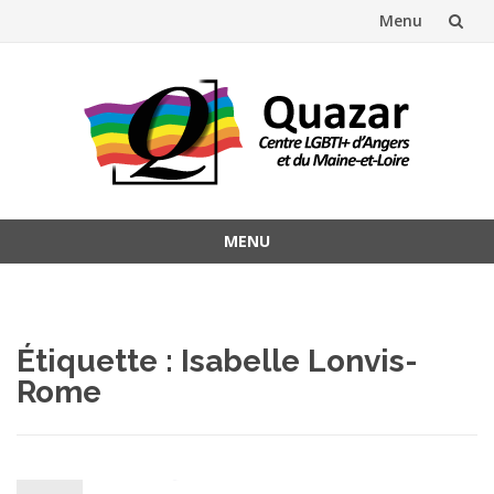
Menu
Aller
au
contenu
MENU
Aller
au
contenu
Étiquette :
Isabelle Lonvis-
Rome