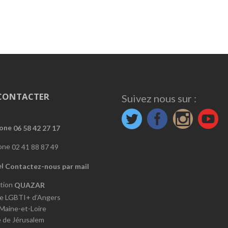
CONTACTER
Suivez nous sur :
06 58 42 27 17
02 41 88 87 49
Contactez-nous par mail
QUAZAR
e LGBTI+ d’Angers
 Maine-et-Loire
e de Jérusalem