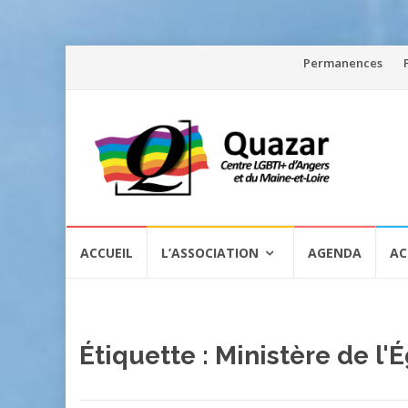
Aller
Permanences
au
contenu
Aller
ACCUEIL
L’ASSOCIATION
AGENDA
AC
au
contenu
Étiquette :
Ministère de l'É