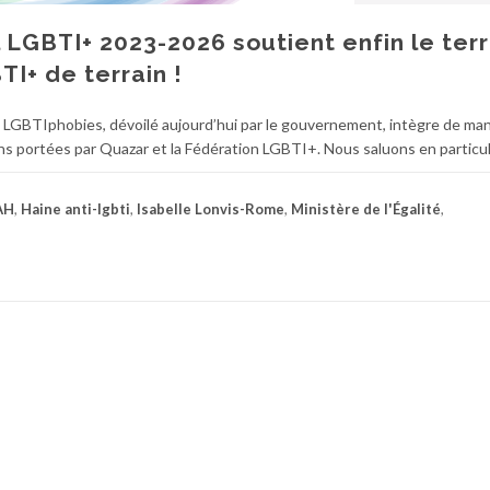
l LGBTI+ 2023-2026 soutient enfin le terr
TI+ de terrain !
les LGBTIphobies, dévoilé aujourd’hui par le gouvernement, intègre de ma
portées par Quazar et la Fédération LGBTI+. Nous saluons en particuli
AH
,
Haine anti-lgbti
,
Isabelle Lonvis-Rome
,
Ministère de l'Égalité
,