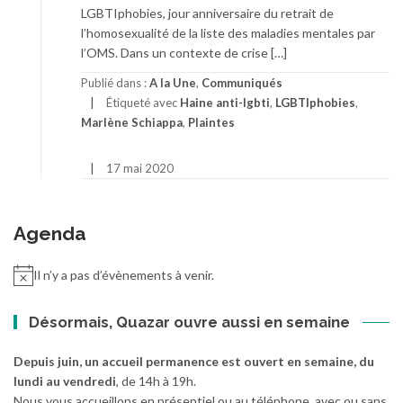
LGBTIphobies, jour anniversaire du retrait de
l’homosexualité de la liste des maladies mentales par
l’OMS. Dans un contexte de crise […]
Publié dans :
A la Une
,
Communiqués
Étiqueté avec
Haine anti-lgbti
,
LGBTIphobies
,
Marlène Schiappa
,
Plaintes
17 mai 2020
Agenda
Il n’y a pas d’évènements à venir.
Désormais, Quazar ouvre aussi en semaine
Depuis juin, un accueil permanence est ouvert en semaine, du
lundi au vendredi
, de 14h à 19h.
Nous vous accueillons en présentiel ou au téléphone, avec ou sans