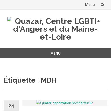
Menu
Aller
au
contenu
MENU
Aller
au
contenu
Étiquette :
MDH
24