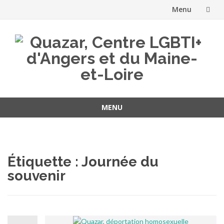
Menu
Aller
au
contenu
MENU
Aller
au
contenu
Étiquette :
Journée du
souvenir