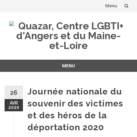
Menu
Aller
au
contenu
MENU
Aller
au
contenu
Journée nationale du
26
souvenir des victimes
AVR
2020
et des héros de la
déportation 2020