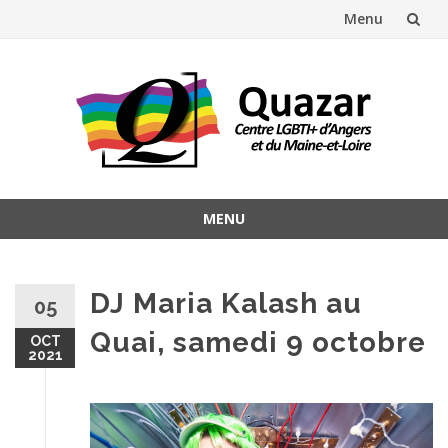
Menu
Aller
au
contenu
MENU
Aller
au
contenu
DJ Maria Kalash au
05
Quai, samedi 9 octobre
OCT
2021