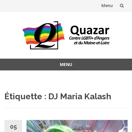
Menu
Aller
au
contenu
MENU
Aller
au
contenu
Étiquette :
DJ Maria Kalash
05