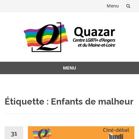
Menu
Aller
au
contenu
MENU
Aller
au
contenu
Étiquette :
Enfants de malheur
31