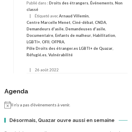
Publié dans :
Droits des étrangers
,
Événements
,
Non
classé
Étiqueté avec
Arnaud Villemin
,
Centre Marcelle Menet
,
Ciné-débat
,
CNDA
,
Demandeurs d'asile
,
Demandeuses d'asile
,
Documentaire
,
Enfants de malheur
,
Habilitation
,
LGBTI+
,
OFII
,
OFPRA
,
Pôle Droits des étranger.es LGBTI+ de Quazar
,
Réfugié.es
,
Vulnérabilité
26 août 2022
Agenda
Il n’y a pas d’évènements à venir.
Désormais, Quazar ouvre aussi en semaine