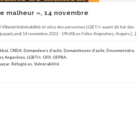
de malheur », 14 novembre
VilleminVulnérabilité et vécu des personnes LGBTI+ ayant dû fuir des
QuazarLundi 14 novembre 2022 · 19h30Les Folies Angevines, Angers […]
ébat
,
CNDA
,
Demandeurs d’asile
,
Demandeuses d’asile
,
Documentaire
,
ies Angevines
,
LGBTI+
,
OFII
,
OFPRA
,
uazar
,
Réfugié.es
,
Vulnérabilité