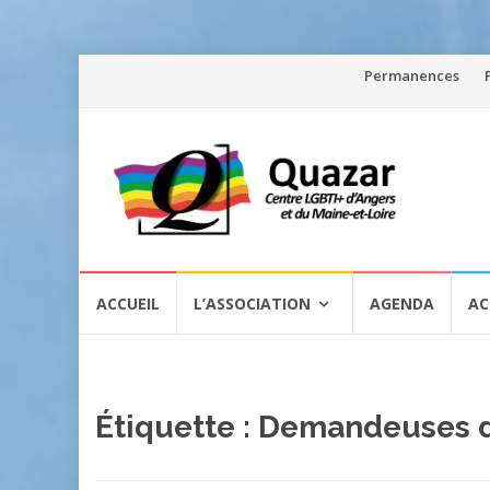
Aller
Permanences
au
contenu
Aller
ACCUEIL
L’ASSOCIATION
AGENDA
AC
au
contenu
Étiquette :
Demandeuses d’