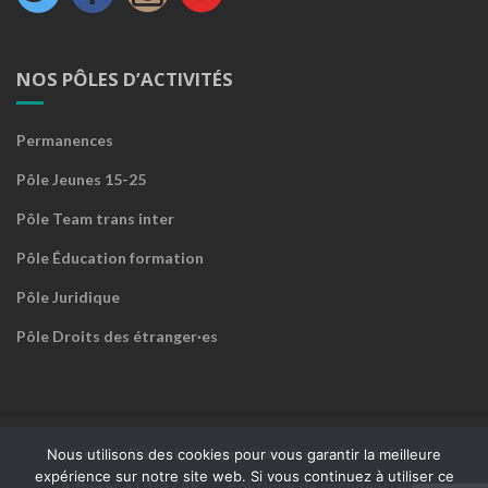
NOS PÔLES D’ACTIVITÉS
Permanences
Pôle Jeunes 15-25
Pôle Team trans inter
Pôle Éducation formation
Pôle Juridique
Pôle Droits des étranger·es
Accueil
Devenir sympathisant·e ou faire un don
Nous utilisons des cookies pour vous garantir la meilleure
expérience sur notre site web. Si vous continuez à utiliser ce
Adhérer à QUAZAR
Politique de confidentialité