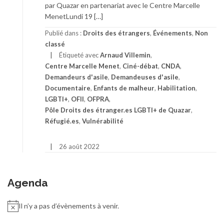
par Quazar en partenariat avec le Centre Marcelle
MenetLundi 19 […]
Publié dans :
Droits des étrangers
,
Événements
,
Non
classé
Étiqueté avec
Arnaud Villemin
,
Centre Marcelle Menet
,
Ciné-débat
,
CNDA
,
Demandeurs d'asile
,
Demandeuses d'asile
,
Documentaire
,
Enfants de malheur
,
Habilitation
,
LGBTI+
,
OFII
,
OFPRA
,
Pôle Droits des étranger.es LGBTI+ de Quazar
,
Réfugié.es
,
Vulnérabilité
26 août 2022
Agenda
Il n’y a pas d’évènements à venir.