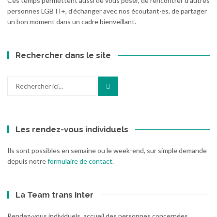
Ces temps permettent aussi de vous poser, de rencontrer d’autres
personnes LGBTI+, d’échanger avec nos écoutant·es, de partager
un bon moment dans un cadre bienveillant.
Rechercher dans le site
Recherche
pour
:
Les rendez-vous individuels
Ils sont possibles en semaine ou le week-end, sur simple demande
depuis notre
formulaire de contact
.
La Team trans inter
Rendez-vous individuels, accueil des personnes concernées,