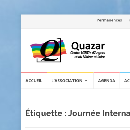
Aller
Permanences
au
contenu
Aller
ACCUEIL
L’ASSOCIATION
AGENDA
AC
au
contenu
Étiquette :
Journée Interna