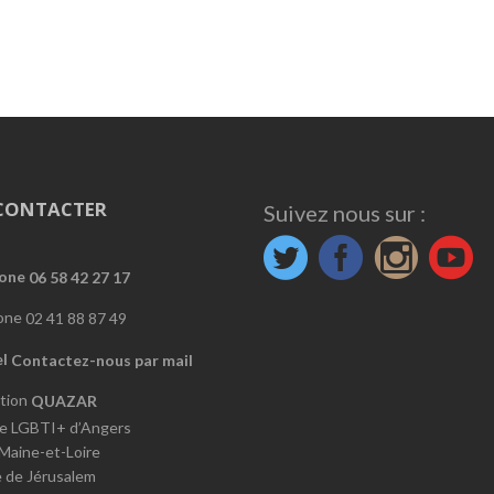
CONTACTER
Suivez nous sur :
06 58 42 27 17
02 41 88 87 49
Contactez-nous par mail
QUAZAR
e LGBTI+ d’Angers
 Maine-et-Loire
e de Jérusalem