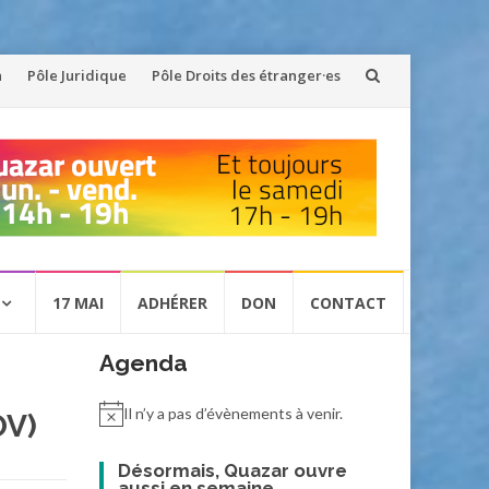
n
Pôle Juridique
Pôle Droits des étranger·es
17 MAI
ADHÉRER
DON
CONTACT
Agenda
Il n’y a pas d’évènements à venir.
OV)
Désormais, Quazar ouvre
aussi en semaine