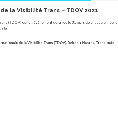
de la Visibilité Trans – TDOV 2021
 Trans (TDOV) est un événement qui a lieu le 31 mars de chaque année, de
à la […]
rnationale de la Visibilité Trans (TDOV)
,
Reboo-t Nantes
,
Transitude