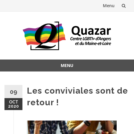
Menu
Aller
au
contenu
MENU
Aller
au
contenu
Les conviviales sont de
09
retour !
OCT
2020