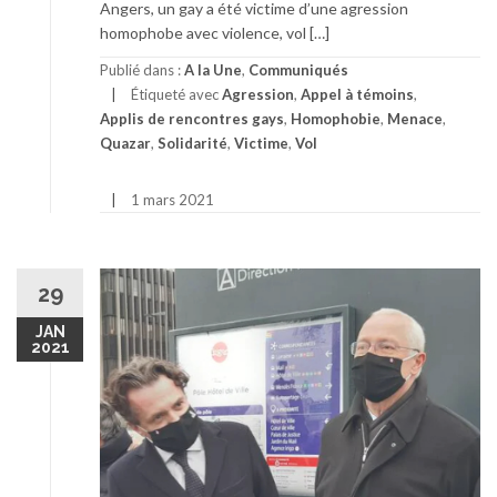
Angers, un gay a été victime d’une agression
homophobe avec violence, vol […]
Publié dans :
A la Une
,
Communiqués
Étiqueté avec
Agression
,
Appel à témoins
,
Applis de rencontres gays
,
Homophobie
,
Menace
,
Quazar
,
Solidarité
,
Victime
,
Vol
1 mars 2021
29
JAN
2021