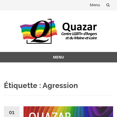
Menu
Aller
au
contenu
MENU
Aller
au
contenu
Étiquette :
Agression
01