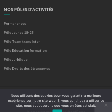
NOS PÔLES D’ACTIVITÉS
Permanences
Pôle Jeunes 15-25
Pôle Team trans inter
Pôle Éducation formation
Pôle Juridique
Pôle Droits des étranger·es
Accueil
Devenir sympathisant·e ou faire un don
Nous utilisons des cookies pour vous garantir la meilleure
expérience sur notre site web. Si vous continuez à utiliser ce
Adhérer à QUAZAR
Politique de confidentialité
site, nous supposerons que vous en êtes satisfait.
Islemag
est propulsé par
WordPress