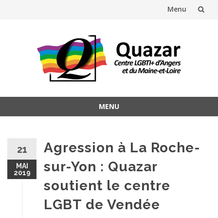
Menu
Aller
au
contenu
MENU
Aller
au
contenu
Agression à La Roche-
21
sur-Yon : Quazar
MAI
2019
soutient le centre
LGBT de Vendée