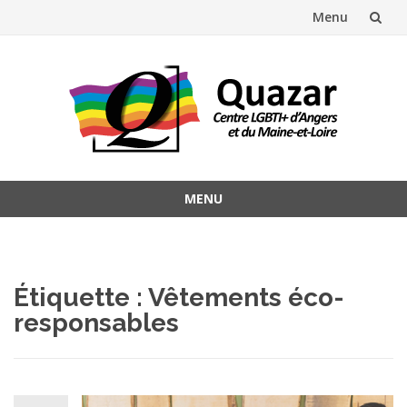
Menu
Aller
au
contenu
MENU
Aller
au
contenu
Étiquette :
Vêtements éco-
responsables