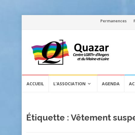
Aller
Permanences
au
contenu
Aller
ACCUEIL
L’ASSOCIATION
AGENDA
AC
au
contenu
Étiquette :
Vêtement susp