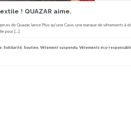
extile ! QUAZAR aime.
nger.es de Quazar, lance Plus qu’une Case, une marque de vêtements à 
ile pour […]
e
,
Solidarité
,
Soutien
,
Vêtement suspendu
,
Vêtements éco-responsabl