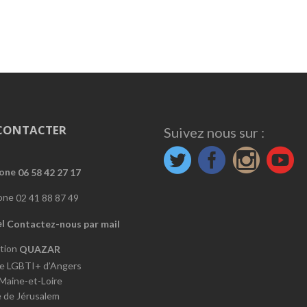
CONTACTER
Suivez nous sur :
06 58 42 27 17
02 41 88 87 49
Contactez-nous par mail
QUAZAR
e LGBTI+ d’Angers
 Maine-et-Loire
e de Jérusalem