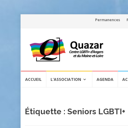
Aller
Permanences
au
contenu
Aller
ACCUEIL
L’ASSOCIATION
AGENDA
AC
au
contenu
Étiquette :
Seniors LGBTI+