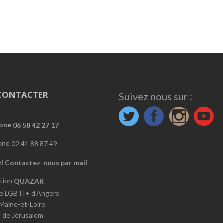
CONTACTER
Suivez nous sur :
06 58 42 27 17
02 41 88 87 49
Contactez-nous par mail
QUAZAR
e LGBTI+ d’Angers
 Maine-et-Loire
e de Jérusalem