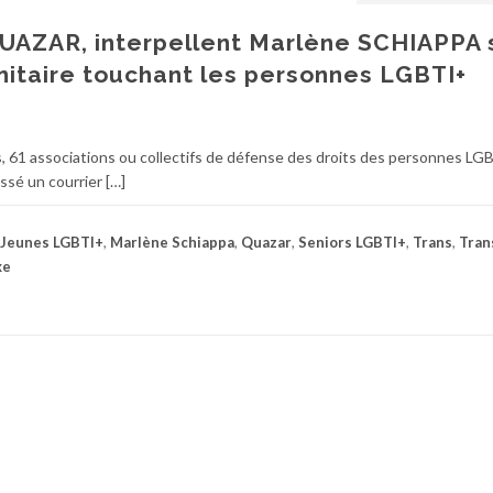
QUAZAR, interpellent Marlène SCHIAPPA 
anitaire touchant les personnes LGBTI+
rs, 61 associations ou collectifs de défense des droits des personnes LG
sé un courrier […]
Jeunes LGBTI+
,
Marlène Schiappa
,
Quazar
,
Seniors LGBTI+
,
Trans
,
Tran
xe