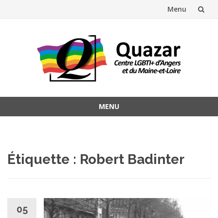
Menu
Aller
au
contenu
MENU
Aller
au
contenu
Étiquette :
Robert Badinter
05