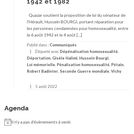
1942 et 1982
Quazar soutient la proposition de loi du sénateur de
l’Hérault, Hussein BOURGI, portant réparation pour
les personnes condamnées pour homosexualité, entre
le 6 août 1942 et le 4 août […]
Publié dans :
Communiqués
Étiqueté avec
Dépénalisation homosexualité
,
Déportation
,
Gisèle Halimi
,
Hussein Bourgi
,
Loi mémorielle
,
Pénalisation homosexualité
,
Pétain
,
Robert Badinter
,
Seconde Guerre mondiale
,
Vichy
5 août 2022
Agenda
Il n’y a pas d’évènements à venir.