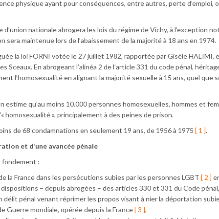
violence physique ayant pour conséquences, entre autres, perte d’emploi,
e d’union nationale abrogera les lois du régime de Vichy, à l’exception no
on sera maintenue lors de l’abaissement de la majorité à 18 ans en 1974.
guée la loi FORNI votée le 27 juillet 1982, rapportée par Gisèle HALIMI, 
ceaux. En abrogeant l’alinéa 2 de l’article 331 du code pénal, héritage 
ment l’homosexualité en alignant la majorité sexuelle à 15 ans, quel que so
s, on estime qu’au moins 10.000 personnes homosexuelles, hommes et fe
« homosexualité », principalement à des peines de prison.
oins de 68 condamnations en seulement 19 ans, de 1956 à 1975
[ 1 ]
.
paration et d’une avancée pénale
 fondement :
 de la France dans les persécutions subies par les personnes LGBT
[ 2 ]
en
s dispositions – depuis abrogées – des articles 330 et 331 du Code pénal
un délit pénal venant réprimer les propos visant à nier la déportation subie
e Guerre mondiale, opérée depuis la France
[ 3 ]
,