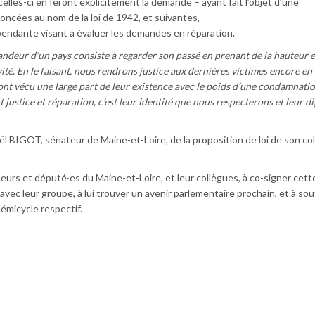
elles-ci en feront explicitement la demande – ayant fait l’objet d’une
ncées au nom de la loi de 1942, et suivantes,
pendante visant à évaluer les demandes en réparation.
andeur d’un pays consiste à regarder son passé en prenant de la hauteur e
ivité. En le faisant, nous rendrons justice aux dernières victimes encore en 
s ont vécu une large part de leur existence avec le poids d’une condamnati
justice et réparation, c’est leur identité que nous respecterons et leur d
oël BIGOT, sénateur de Maine-et-Loire, de la proposition de loi de son co
eurs et député·es du Maine-et-Loire, et leur collègues, à co-signer cett
 avec leur groupe, à lui trouver un avenir parlementaire prochain, et à sou
émicycle respectif.