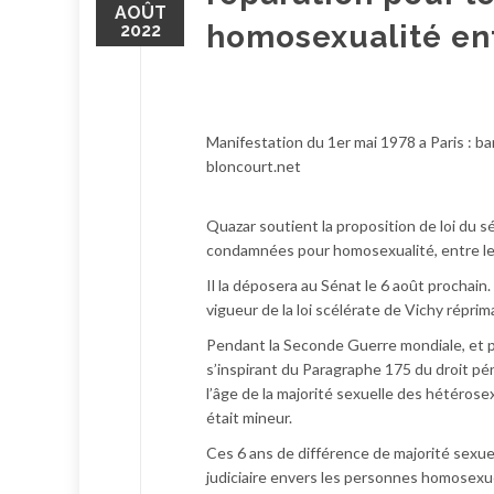
AOÛT
homosexualité ent
2022
Manifestation du 1er mai 1978 a Paris : 
bloncourt.net
Quazar soutient la proposition de loi du 
condamnées pour homosexualité, entre le 
Il la déposera au Sénat le 6 août prochai
vigueur de la loi scélérate de Vichy répr
Pendant la Seconde Guerre mondiale, et pa
s’inspirant du Paragraphe 175 du droit péna
l’âge de la majorité sexuelle des hétérose
était mineur.
Ces 6 ans de différence de majorité sexuel
judiciaire envers les personnes homosexue