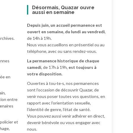
Désormais, Quazar ouvre
aussi en semaine
Depuis juin, un accueil permanence est
ouvert en semaine, du lundi au vendredi
,
rchives.
de 14h à 19h.
Nous vous accueillons en présentiel ou au
téléphone, avec ou sans rendez-vous.
sonnes
La permanence historique de chaque
samedi
, de 17h à 19h,
est toujours à
votre disposition.
rée en
Ouvertes à tou·te·s, nos permanences
sont l’occasion de découvrir Quazar, de
ain,
venir nous poser toutes vos questions, en
tion entre
rapport avec l’orientation sexuelle,
tenaires
l’identité de genre, l’état de santé.
Vous pouvez aussi venir adhérer en direct,
olicier et
devenir bénévole ou vous engager avec
chage,
nous.