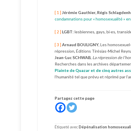
[ 1 ]
Jérémie Gauthier, Régis Schlagdenh
condamnations pour « homosexualité » en
[ 2 ]
LGBT
: lesbiennes, gays, bi·es, transi
[ 3 ]
Arnaud BOULIGNY
, Les homosexuel·
répression, Éditions Tirésias-Michel Re
Jean-Luc SCHWAB
,
La répression de l’h
Recherches dans les archives départementale
Plainte de Quazar et de cinq autres a
l’humanité tel que prévu et réprimé par l’art
Partagez cette page
Étiqueté avec
Dépénalisation homosexual