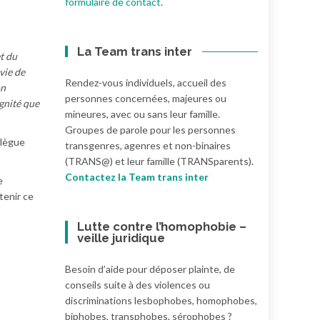
formulaire de contact
.
La Team trans inter
t du
vie de
Rendez-vous individuels, accueil des
on
personnes concernées, majeures ou
ignité que
mineures, avec ou sans leur famille.
Groupes de parole pour les personnes
llègue
transgenres, agenres et non-binaires
(TRANS@) et leur famille (TRANSparents).
Contactez la Team trans inter
e
tenir ce
Lutte contre l’homophobie –
veille juridique
Besoin d’aide pour déposer plainte, de
conseils suite à des violences ou
discriminations lesbophobes, homophobes,
biphobes, transphobes, sérophobes ?