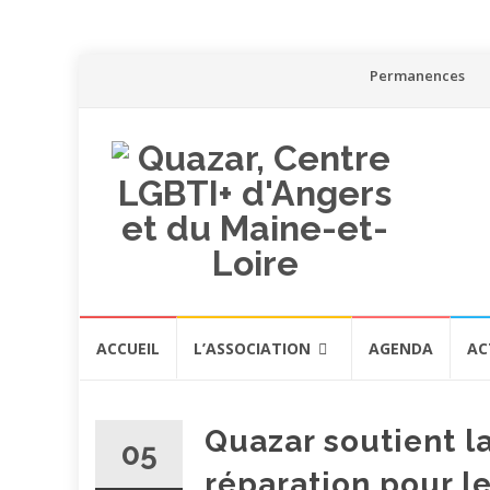
Aller
Permanences
au
contenu
Aller
ACCUEIL
L’ASSOCIATION
AGENDA
AC
au
contenu
Quazar soutient la
05
réparation pour 