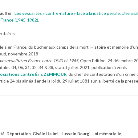
auffen
,
Les sexualités « contre-nature » face à la justice pénale. Une an
 France (1945-1982)
.
dentaires
le·s en France, du bûcher aux camps de la mort, Histoire et mémoire d’u
ynaud, novembre 2018
omosexualité en France entre 1940 et 1945
, Open Edition, 24 décembre 20
s 04, 06, 31, 32, 34 & 38, statut juillet 2021, publication à venir.
ssociations contre Éric ZEMMOUR
, du chef de contestation d’un crime 
icle 24 bis alinéa 1er de la loi du 29 juillet 1881 sur la liberté de la presse
ité
,
Déportation
,
Gisèle Halimi
,
Hussein Bourgi
,
Loi mémorielle
,