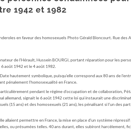
re 1942 et 1982
banderoles en faveur des homosexuels Photo Gérald Bloncourt. Rue des A
sénateur de l’Hérault, Hussein BOURGI, portant réparation pour les per
6 août 1942 et le 4 août 1982.
n. Date hautement symbolique, puisqu’elle correspond aux 80 ans de l’ent
imant pénalement l’homosexualité en France.
rticulièrement pendant le régime d’occupation et de collaboration, Pét
l allemand, signait le 6 août 1942 cette loi qui instaurait une discrimina
xuels (15 ans) et des homosexuels (21 ans), les pénalisant si l’un des par
le allaient permettre en France, la mise en place d’un système répressif p
lles, ou présumées telles. 40 ans durant, elles subiront harcèlement, fi