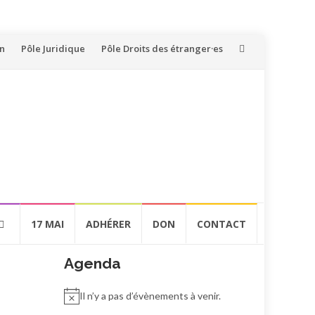
on
Pôle Juridique
Pôle Droits des étranger·es
17 MAI
ADHÉRER
DON
CONTACT
Agenda
Il n’y a pas d’évènements à venir.