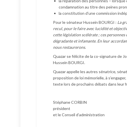
la réparation des personnes – lorsque c
condamnation au titre des peines prono
la constitution d’une commission indé
Pour le sénateur Hussein BOURGI :
La gr
recul, pour le faire avec lucidité et object
cette législation scélérate ; ces personne
dégradante et infamante. En leur accordant 
nous restaurerons
.
Quazar se félicite de la co-signature de J
Hussein BOURGI.
Quazar appelle les autres sénatrice, sénat
proposition de loi mémorielle, à s’engager,
texte lors de prochains débats dans leur h
Stéphane CORBIN
président
et le Conseil d’administration