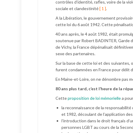
contrôles d’identité, rafles, voire de la 
sociale et clandestinité
[ 1 ]
.
A la Libération, le gouvernement provisoir
cette loi du 6 août 1942. Cette pénalisati
40 ans après, le 4 août 1982, était promul
soutenue par Robert BADINTER, Garde des S
de Vichy, la France dépénalisait définitive
sexe des partenaires.
Sur la base de cette loi et des suivante
furent condamnées en France pour délit d’
En Maine-et-Loire, on ne dénombre pas m
80 ans plus tard, c’est l’heure de la ré
Cette
proposition de loi mémorielle
a pour
la reconnaissance de la responsabilité
et 1982, découlant de l’application de
l’introduction dans le droit français d’
personnes LGBT au cours de la Second