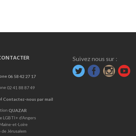
CONTACTER
Suivez nous sur :
06 58 42 27 17
02 41 88 87 49
Contactez-nous par mail
QUAZAR
e LGBTI+ d’Angers
 Maine-et-Loire
e de Jérusalem