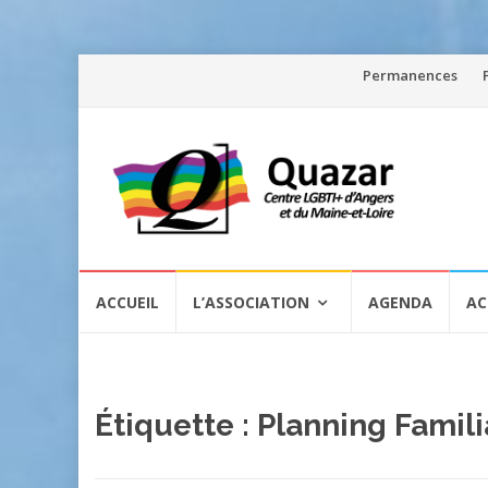
Aller
Permanences
au
contenu
Aller
ACCUEIL
L’ASSOCIATION
AGENDA
AC
au
contenu
Étiquette :
Planning Famili