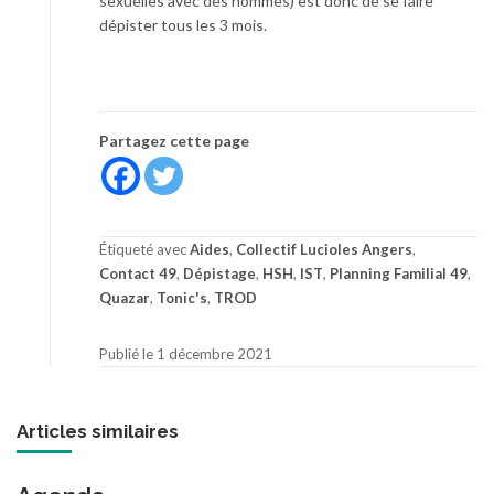
sexuelles avec des hommes) est donc de se faire
dépister tous les 3 mois.
Partagez cette page
Étiqueté avec
Aides
,
Collectif Lucioles Angers
,
Contact 49
,
Dépistage
,
HSH
,
IST
,
Planning Familial 49
,
Quazar
,
Tonic's
,
TROD
Publié le 1 décembre 2021
Articles similaires