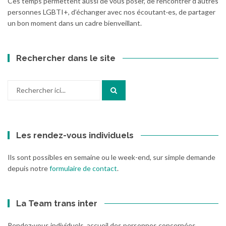
Ces temps permettent aussi de vous poser, de rencontrer d’autres
personnes LGBTI+, d’échanger avec nos écoutant·es, de partager
un bon moment dans un cadre bienveillant.
Rechercher dans le site
Recherche
pour
:
Les rendez-vous individuels
Ils sont possibles en semaine ou le week-end, sur simple demande
depuis notre
formulaire de contact
.
La Team trans inter
Rendez-vous individuels, accueil des personnes concernées,