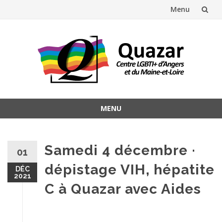
Menu
Aller
au
contenu
MENU
Aller
au
contenu
Samedi 4 décembre ·
01
dépistage VIH, hépatite
DÉC
2021
C à Quazar avec Aides