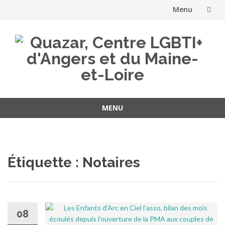
Menu
Aller
au
contenu
MENU
Aller
au
contenu
Étiquette :
Notaires
08