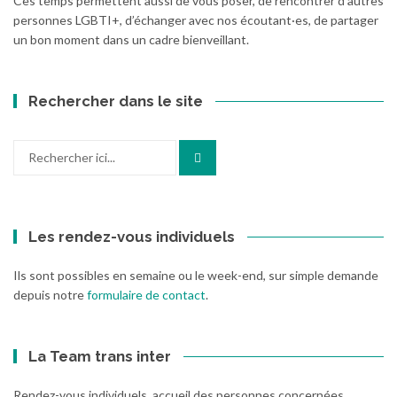
Ces temps permettent aussi de vous poser, de rencontrer d’autres
personnes LGBTI+, d’échanger avec nos écoutant·es, de partager
un bon moment dans un cadre bienveillant.
Rechercher dans le site
Recherche
pour
:
Les rendez-vous individuels
Ils sont possibles en semaine ou le week-end, sur simple demande
depuis notre
formulaire de contact
.
La Team trans inter
Rendez-vous individuels, accueil des personnes concernées,