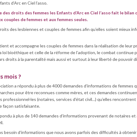
ants d’Arc en Ciel l’asso.
e des droits des femmes les Enfants d’Arc en Ciel l’asso fait le bilan
ux couples de femmes et aux femmes seules.
 droits des lesbiennes et couples de femmes afin qu’elles soient mieux i
utient et accompagne les couples de femmes dans la réalisation de leur p
 loi bioéthique et celle de la réforme de l’adoption, le combat continue 
rs droits à la parentalité mais aussi et surtout à leur liberté de pouvoir 
s mois ?
ciation a répondu à plus de 4000 demandes d’informations de femmes q
démarches pour être reconnues comme mères, et ces demandes continuen
es professionnel·les (notaires, services d’état civil…) qu’elles rencontren
e façon satisfaisante.
épondu à plus de 140 demandes d’informations provenant de notaires et 
l.
besoin d’informations que nous avons parfois des difficultés à obtenir