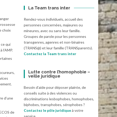
La Team trans inter
ranger
Rendez-vous individuels, accueil des
 grossesse
personnes concernées, majeures ou
e choix
mineures, avec ou sans leur famille.
Groupes de parole pour les personnes
transgenres, agenres et non-binaires
 ce qui
(TRANS@) et leur famille (TRANSparents).
à l’AMP.
Contactez la Team trans inter
ertaines
Lutte contre l’homophobie –
rocureurs,
veille juridique
rvices
rnement.
Besoin d’aide pour déposer plainte, de
conseils suite à des violences ou
re d’une
discriminations lesbophobes, homophobes,
biphobes, transphobes, sérophobes ?
Contactez le pôle juridique
à votre
 CECOS de
service.