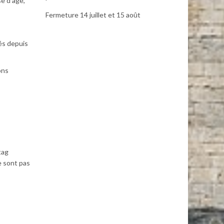
se d’âge,
Fermeture 14 juillet et 15 août
és depuis
ons
tag
e sont pas