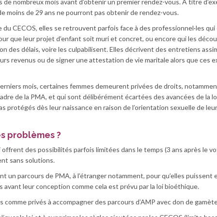
s de nombreux mois avant d’obtenir un premier rendez-vous. À titre d’e
e moins de 29 ans ne pourront pas obtenir de rendez-vous.
 du CECOS, elles se retrouvent parfois face à des professionnel·les qui
our que leur projet d’enfant soit muri et concret, ou encore qui les déco
n des délais, voire les culpabilisent. Elles décrivent des entretiens assim
urs revenus ou de signer une attestation de vie maritale alors que ces 
 derniers mois, certaines femmes demeurent privées de droits, notammen
dre de la PMA, et qui sont délibérément écartées des avancées de la loi.
s protégés dès leur naissance en raison de l’orientation sexuelle de leu
es problèmes ?
frent des possibilités parfois limitées dans le temps (3 ans après le vo
ent sans solutions.
ant un parcours de PMA, à l’étranger notamment, pour qu’elles puissent 
 avant leur conception comme cela est prévu par la loi bioéthique.
ics comme privés à accompagner des parcours d’AMP avec don de gamète