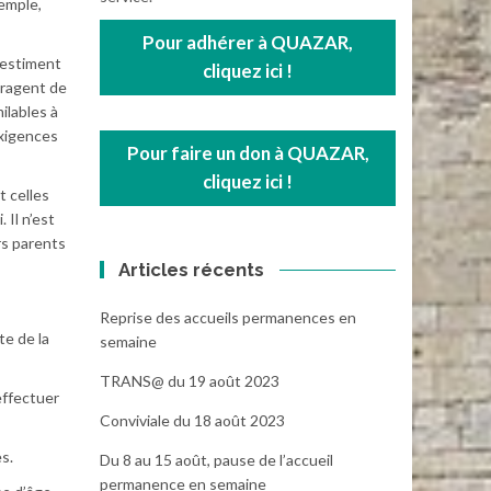
xemple,
Pour adhérer à QUAZAR,
 estiment
cliquez ici !
uragent de
ilables à
exigences
Pour faire un don à QUAZAR,
cliquez ici !
t celles
 Il n’est
rs parents
Articles récents
Reprise des accueils permanences en
te de la
semaine
TRANS@ du 19 août 2023
effectuer
Conviviale du 18 août 2023
s.
Du 8 au 15 août, pause de l’accueil
permanence en semaine