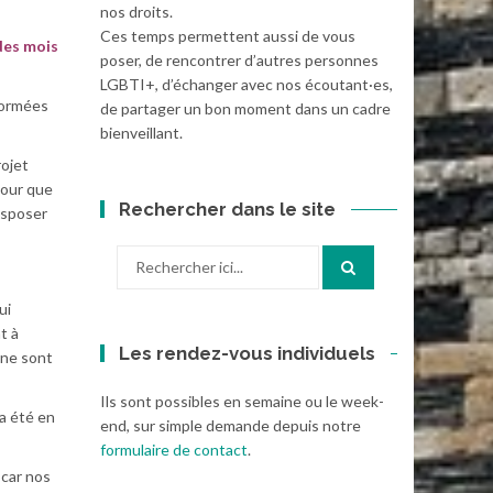
nos droits.
Ces temps permettent aussi de vous
 des mois
poser, de rencontrer d’autres personnes
LGBTI+, d’échanger avec nos écoutant·es,
nformées
de partager un bon moment dans un cadre
bienveillant.
rojet
pour que
Rechercher dans le site
disposer
Recherche
pour
:
ui
t à
Les rendez-vous individuels
t ne sont
Ils sont possibles en semaine ou le week-
a été en
end, sur simple demande depuis notre
formulaire de contact
.
 car nos