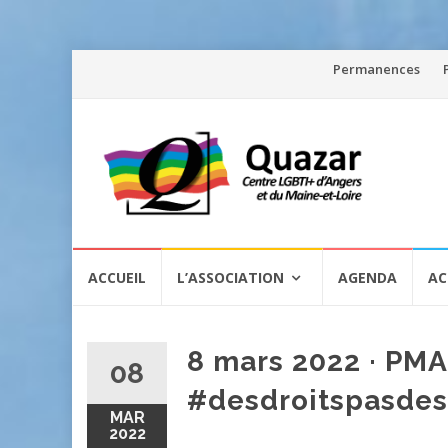
Aller
Permanences
au
contenu
Aller
ACCUEIL
L’ASSOCIATION
AGENDA
AC
au
contenu
8 mars 2022 · PMA
08
#desdroitspasdes
MAR
2022