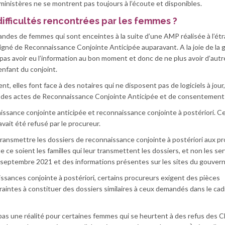
 ministères ne se montrent pas toujours à l’écoute et disponibles.
difficultés rencontrées par les femmes ?
es de femmes qui sont enceintes à la suite d’une AMP réalisée à l’ét
 signé de Reconnaissance Conjointe Anticipée auparavant. A la joie de la
pas avoir eu l’information au bon moment et donc de ne plus avoir d’autr
enfant du conjoint.
t, elles font face à des notaires qui ne disposent pas de logiciels à jour,
t des actes de Reconnaissance Conjointe Anticipée et de consentement 
ssance conjointe anticipée et reconnaissance conjointe à postériori. C
l avait été refusé par le procureur.
 transmettre les dossiers de reconnaissance conjointe à postériori aux p
 ce soient les familles qui leur transmettent les dossiers, et non les se
u 21 septembre 2021 et des informations présentes sur les sites du gouve
issances conjointe à postériori, certains procureurs exigent des pièces
aintes à constituer des dossiers similaires à ceux demandés dans le cad
s pas une réalité pour certaines femmes qui se heurtent à des refus des