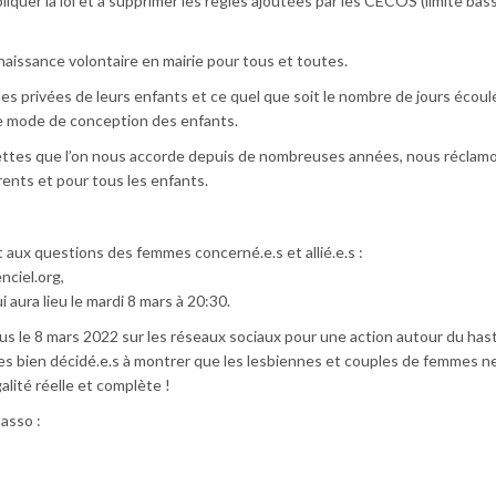
quer la loi et à supprimer les règles ajoutées par les CECOS (limite bas
nnaissance volontaire en mairie pour tous et toutes.
s privées de leurs enfants et ce quel que soit le nombre de jours écoul
e mode de conception des enfants.
ttes que l’on nous accorde depuis de nombreuses années, nous réclam
arents et pour tous les enfants.
 aux questions des femmes concerné.e.s et allié.e.s :
nciel.org
,
 aura lieu le mardi 8 mars à 20:30.
 le 8 mars 2022 sur les réseaux sociaux pour une action autour du has
 bien décidé.e.s à montrer que les lesbiennes et couples de femmes n
lité réelle et complète !
’asso :