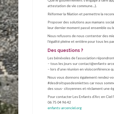
Que le gouvernement s’engage à faire appli
attestation de vie commune…).
Réformer la filiation et permettre la reco
Proposer des solutions aux mamans sociale
leur dernier moment passé ensemble ou l
Nous refusons de nous contenter des mie
l’égalité pleine et entière pour tous les p
Des questions ?
Les bénévoles de l’association répondront
– tous les jours sur
contact@enfants-arce
– lors d’une réunion en visioconférence qui
Nous vous donnons également rendez-vous
#desdroitspasdesmiettes car nous sommes
des sous- citoyennes et réclament une éga
Pour contacter Les Enfants d’Arc en Ciel l
06 75 04 96 42
enfants-arcenciel.org