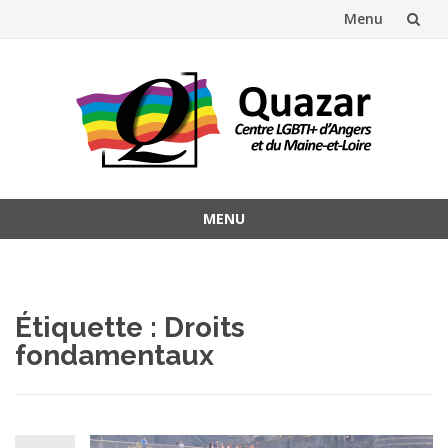
Menu
Aller
au
contenu
MENU
Aller
au
contenu
Étiquette :
Droits
fondamentaux