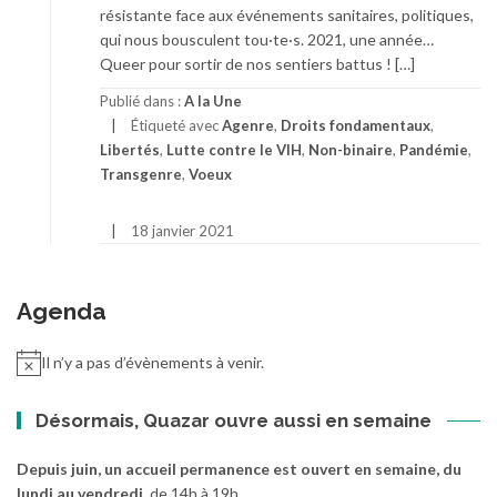
résistante face aux événements sanitaires, politiques,
qui nous bousculent tou·te·s. 2021, une année…
Queer pour sortir de nos sentiers battus ! […]
Publié dans :
A la Une
Étiqueté avec
Agenre
,
Droits fondamentaux
,
Libertés
,
Lutte contre le VIH
,
Non-binaire
,
Pandémie
,
Transgenre
,
Voeux
18 janvier 2021
Agenda
Il n’y a pas d’évènements à venir.
Désormais, Quazar ouvre aussi en semaine
Depuis juin, un accueil permanence est ouvert en semaine, du
lundi au vendredi
, de 14h à 19h.