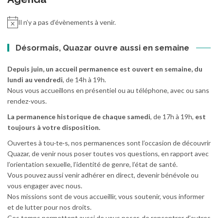
articles
Il n’y a pas d’évènements à venir.
Désormais, Quazar ouvre aussi en semaine
Depuis juin, un accueil permanence est ouvert en semaine, du
lundi au vendredi
, de 14h à 19h.
Nous vous accueillons en présentiel ou au téléphone, avec ou sans
rendez-vous.
La permanence historique de chaque samedi
, de 17h à 19h,
est
toujours à votre disposition.
Ouvertes à tou·te·s, nos permanences sont l’occasion de découvrir
Quazar, de venir nous poser toutes vos questions, en rapport avec
l’orientation sexuelle, l’identité de genre, l’état de santé.
Vous pouvez aussi venir adhérer en direct, devenir bénévole ou
vous engager avec nous.
Nos missions sont de vous accueillir, vous soutenir, vous informer
et de lutter pour nos droits.
Ces temps permettent aussi de vous poser, de rencontrer d’autres