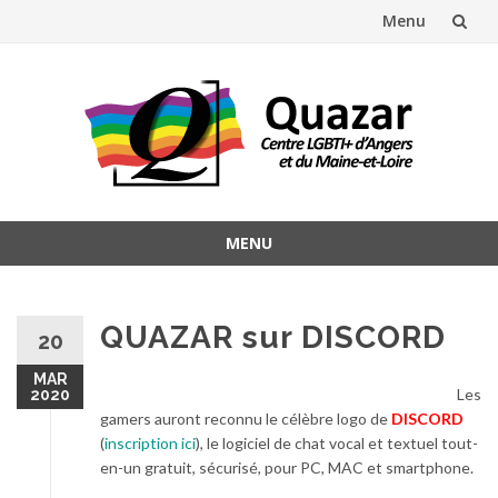
Menu
Aller
au
contenu
MENU
Aller
au
contenu
QUAZAR sur DISCORD
20
MAR
Les
2020
gamers auront reconnu le célèbre logo de
DISCORD
(
inscription ici
), le logiciel de chat vocal et textuel tout-
en-un gratuit, sécurisé, pour PC, MAC et smartphone.