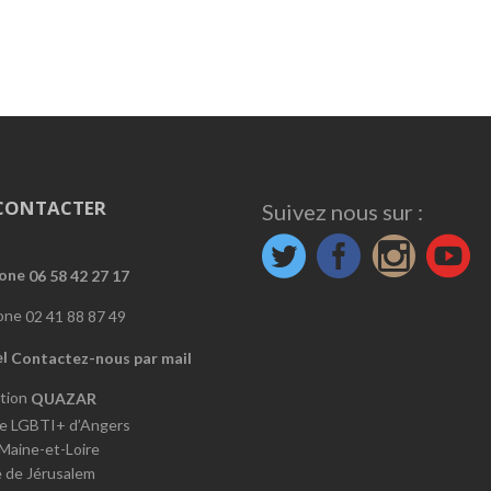
CONTACTER
Suivez nous sur :
06 58 42 27 17
02 41 88 87 49
Contactez-nous par mail
QUAZAR
e LGBTI+ d’Angers
 Maine-et-Loire
e de Jérusalem