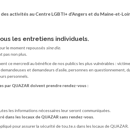
 des activités au Centre LGBTI+ d’Angers et du Maine-et-Loir
ous les entretiens individuels.
 pour le moment repoussés
sine die
.
 pas non plus.
ent ce mercredi au bénéfice de nos publics les plus vulnérables : victim
les, demandeuses et demandeurs d’asile, personnes en questionnement, d
cours personnels.
ues par QUAZAR doivent prendre rendez-vous :
utes les informations nécessaires leur seront communiquées.
suré dans les locaux de QUAZAR sans rendez-vous
.
pliqué pour assurer la sécurité de tou.te.s dans les locaux de QUAZAR.