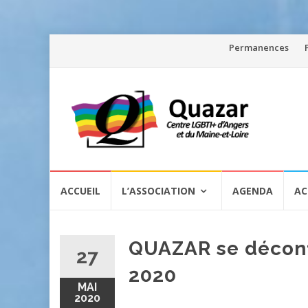
Aller
Permanences
au
contenu
Aller
ACCUEIL
L’ASSOCIATION
AGENDA
AC
au
contenu
QUAZAR se déconfi
27
2020
MAI
2020