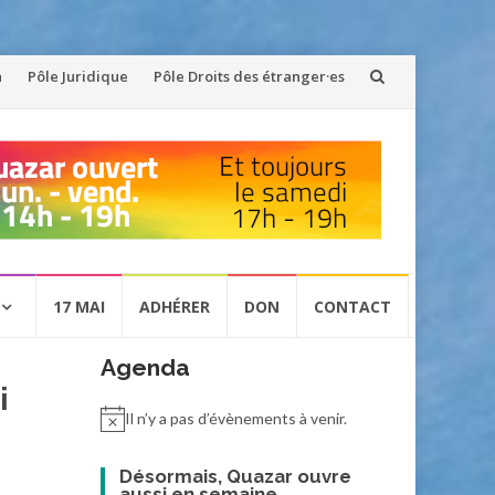
n
Pôle Juridique
Pôle Droits des étranger·es
17 MAI
ADHÉRER
DON
CONTACT
Agenda
i
Il n’y a pas d’évènements à venir.
Désormais, Quazar ouvre
aussi en semaine