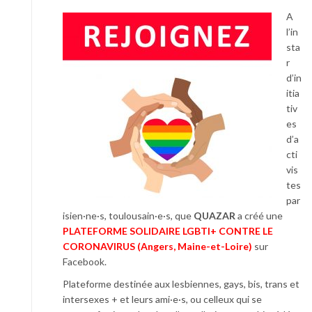
A
l’in
sta
r
d’in
itia
tiv
es
d’a
cti
vis
tes
par
isien·ne·s, toulousain·e·s, que
QUAZAR
a créé une
PLATEFORME SOLIDAIRE LGBTI+ CONTRE LE
CORONAVIRUS (Angers, Maine-et-Loire)
sur
Facebook.
Plateforme destinée aux lesbiennes, gays, bis, trans et
intersexes + et leurs ami·e·s, ou celleux qui se