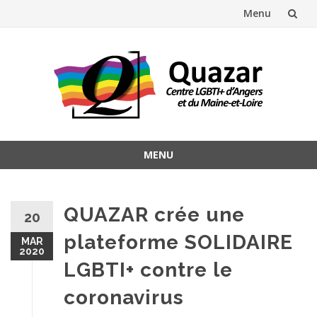
Menu
Aller
au
contenu
MENU
Aller
au
contenu
QUAZAR crée une
20
plateforme SOLIDAIRE
MAR
2020
LGBTI+ contre le
coronavirus